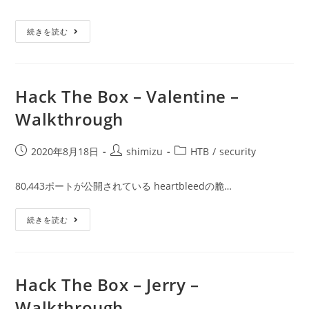
稿
稿
稿
公
者:
カ
開
Kali
テ
続きを読む
Linux
日:
ゴ
に
Nikto
リ
を
ー:
イ
ン
Hack The Box – Valentine –
ス
ト
Walkthrough
ー
ル
し
て
投
投
投
2020年8月18日
shimizu
HTB
/
security
み
稿
稿
稿
た
公
者:
カ
80,443ポートが公開されている heartbleedの脆…
開
テ
日:
ゴ
Hack
続きを読む
リ
The
ー:
Box
–
Valentine
–
Walkthrough
Hack The Box – Jerry –
Walkthrough