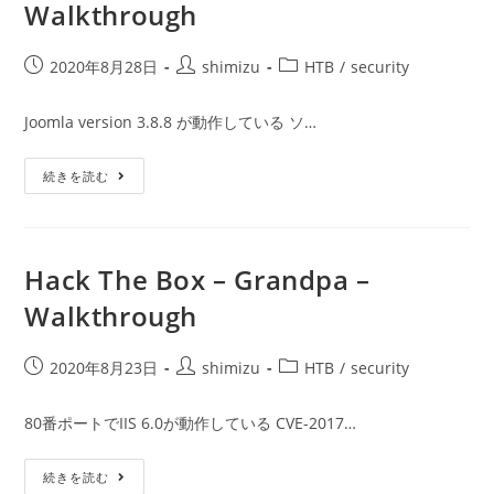
Walkthrough
ニ
ア
Linux
の
投
投
投
2020年8月28日
shimizu
HTB
/
security
技
稿
稿
稿
術
入
公
者:
カ
Joomla version 3.8.8 が動作している ソ…
門
開
テ
～
セ
日:
ゴ
キ
Hack
続きを読む
リ
ュ
The
リ
ー:
Box
テ
–
ィ
Curling
エ
–
ン
Walkthrough
Hack The Box – Grandpa –
ジ
ニ
ア
Walkthrough
Linux
の
知
投
投
投
2020年8月23日
shimizu
HTB
/
security
識
基
稿
稿
稿
礎
公
者:
カ
～
80番ポートでIIS 6.0が動作している CVE-2017…
に
開
テ
参
日:
ゴ
加
し
Hack
続きを読む
リ
た
The