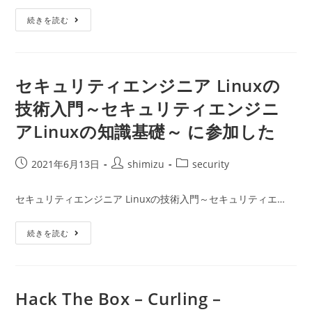
(2
リ
回
Container
目)
ー:
続きを読む
Breakout
を
や
っ
て
み
セキュリティエンジニア Linuxの
た
技術入門～セキュリティエンジニ
アLinuxの知識基礎～ に参加した
投
投
投
2021年6月13日
shimizu
security
稿
稿
稿
公
者:
カ
セキュリティエンジニア Linuxの技術入門～セキュリティエ…
開
テ
日:
ゴ
セ
続きを読む
リ
キ
ー:
ュ
リ
テ
ィ
エ
Hack The Box – Curling –
ン
ジ