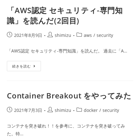
る
ク
「AWS認定 セキュリティ-専門知
ラ
ウ
識」を読んだ(2回目)
ド
セ
キ
ュ
投
投
投
2021年8月9日
shimizu
aws
/
security
リ
稿
稿
稿
テ
ィ」
公
者:
カ
「AWS認定 セキュリティ-専門知識」を読んだ。 過去に「A…
を
開
テ
読
ん
日:
ゴ
だ
「AWS
続きを読む
リ
認
ー:
定
セ
キ
ュ
リ
Container Breakout をやってみた
テ
ィ-
専
投
門
投
投
2021年7月3日
shimizu
docker
/
security
知
稿
稿
稿
識」
公
を
者:
カ
コンテナを突き破れ！！を参考に、コンテナを突き破ってみ
読
開
テ
ん
た。特…
日:
だ
ゴ