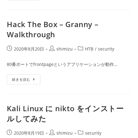
ー:
Box
–
Grandpa
–
Walkthrough
Hack The Box – Granny –
Walkthrough
投
投
投
2020年8月20日
shimizu
HTB
/
security
稿
稿
稿
公
者:
カ
80番ポートでfrontpageというアプリケーションが動作…
開
テ
日:
ゴ
Hack
続きを読む
リ
The
ー:
Box
–
Granny
–
Walkthrough
Kali Linux に nikto をインストー
ルしてみた
投
投
投
2020年8月19日
shimizu
security