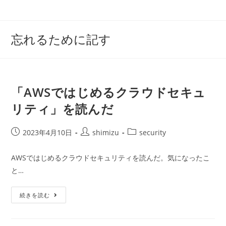
コ
ン
テ
忘れるために記す
ン
ツ
へ
ス
「AWSではじめるクラウドセキュ
キ
リティ」を読んだ
ッ
プ
投
投
投
2023年4月10日
shimizu
security
稿
稿
稿
公
者:
カ
AWSではじめるクラウドセキュリティを読んだ。気になったこ
開
テ
と…
日:
ゴ
リ
「AWS
ー:
続きを読む
で
は
じ
め