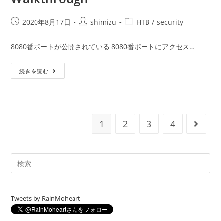
投
投
投
2020年8月17日
shimizu
HTB
/
security
稿
稿
稿
公
者:
カ
8080番ポートが公開されている 8080番ポートにアクセス…
開
テ
日:
ゴ
Hack
続きを読む
リ
The
ー:
Box
–
Jerry
–
Walkthrough
1
2
3
4
次のペ
Tweets by RainMoheart