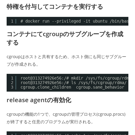
特権を付与してコンテナを実行する
1
# docker run --privileged -it ubuntu /bin/bash
コンテナにてcgroupのサブグループを作成
する
cgroupはホストと共有するため、ホスト側にも同じサブグルー
プが作成される。
1
root@313274926e56:/# mkdir /sys/fs/cgroup/rdma/
2
root@313274926e56:/# ls /sys/fs/cgroup/rdma/
3
cgroup.clone_children  cgroup.sane_behavior  re
release agentの有効化
cgroupの機能の1つで、cgroupの管理プロセス(cgroup.procs)
が終了すると任意のプログラムが実行される。