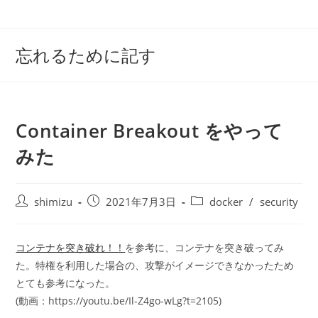
コ
ン
テ
忘れるために記す
ン
ツ
へ
ス
Container Breakout をやって
キ
ッ
みた
プ
投
投
投
shimizu
2021年7月3日
docker
/
security
稿
稿
稿
者:
公
カ
開
テ
コンテナを突き破れ！！
を参考に、コンテナを突き破ってみ
日:
ゴ
た。特権を利用した場合の、攻撃がイメージできなかったため
リ
とても参考になった。
ー:
(動画：https://youtu.be/Il-Z4go-wLg?t=2105)