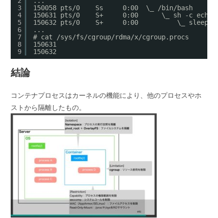
2
...
3
150058 pts/0    Ss     0:00  \_ /bin/bash
4
150631 pts/0    S+     0:00      \_ sh -c echo 
5
150632 pts/0    S+     0:00          \_ sleep 3
6
...
7
# cat /sys/fs/cgroup/rdma/x/cgroup.procs
8
150631
9
150632
結論
コンテナプロセスはカーネルの機能により、他のプロセスやホ
ストから隔離したもの。