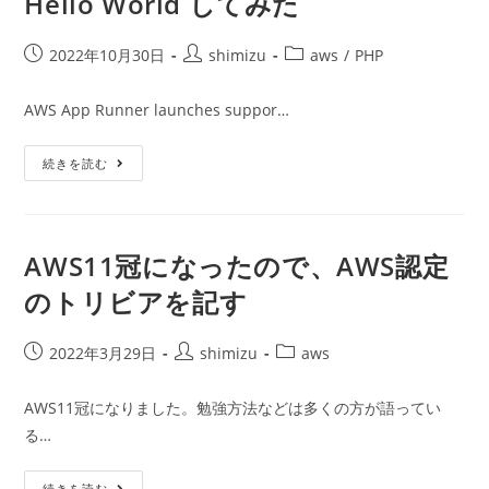
Hello World してみた
和
Than
樹
Nothing
氏-
と
投
投
投
2022年10月30日
を
shimizu
aws
/
PHP
い
視
う
稿
稿
稿
聴
生
公
者:
カ
し
き
AWS App Runner launches suppor…
た
方
開
テ
-
日:
ゴ
福
AWS
続きを読む
田
リ
App
鉄
ー:
Runner
平
で
氏-
PHP
を
の
視
マ
聴
AWS11冠になったので、AWS認定
ネ
し
ー
た
のトリビアを記す
ジ
ド
ラ
ン
投
投
投
2022年3月29日
shimizu
aws
タ
稿
稿
稿
イ
ム
公
者:
カ
AWS11冠になりました。勉強方法などは多くの方が語ってい
が
開
テ
用
る…
意
日:
ゴ
さ
リ
れ
た
AWS11
続きを読む