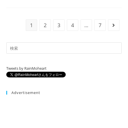
定
ソ
リ
ュ
ー
シ
1
2
3
4
…
7
次のペ
ョ
ン
ア
ー
キ
テ
ク
ト-
プ
ロ
フ
Tweets by RainMoheart
ェ
ッ
シ
ョ
ナ
ル
Advertisement
を
読
ん
だ
と
き
の
メ
モ