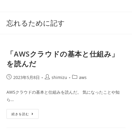
コ
ン
テ
忘れるために記す
ン
ツ
へ
ス
「AWSクラウドの基本と仕組み」
キ
を読んだ
ッ
プ
投
投
投
2023年5月8日
shimizu
aws
稿
稿
稿
公
者:
カ
AWSクラウドの基本と仕組みを読んだ。 気になったことや知
開
テ
ら…
日:
ゴ
リ
「AWS
ー:
続きを読む
ク
ラ
ウ
ド