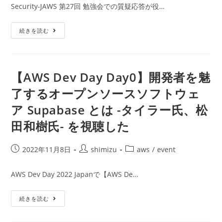
公
者:
カ
Security-JAWS 第27回 勉強会での質疑応答が役…
る
開
テ
教
科
日:
ゴ
書」
EBS
続きを読む
リ
を
暗
読
ー:
号
ん
化
だ
を
な
ぜ
【AWS Dev Day Day0】開発者を魅
し
な
了するオープンソースソフトウェ
け
れ
ア Supabase とは -タイラー氏、松
ば
な
ら
田和樹氏- を視聴した
な
い
か
投
投
投
2022年11月8日
shimizu
aws
/
event
稿
稿
稿
公
者:
カ
AWS Dev Day 2022 Japanで【AWS De…
開
テ
日:
ゴ
【AWS
続きを読む
リ
Dev
ー:
Day
Day0】