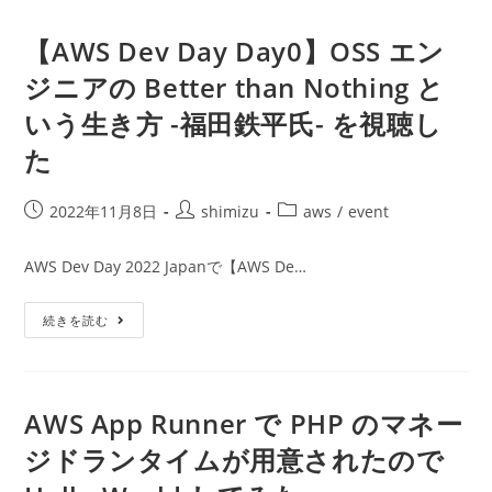
開
発
者
【AWS Dev Day Day0】OSS エン
を
魅
ジニアの Better than Nothing と
了
す
いう生き方 -福田鉄平氏- を視聴し
る
オ
ー
た
プ
ン
ソ
ー
投
投
投
2022年11月8日
shimizu
aws
/
event
ス
稿
稿
稿
ソ
フ
公
者:
カ
AWS Dev Day 2022 Japanで【AWS De…
ト
開
テ
ウ
ェ
日:
ゴ
ア
【AWS
続きを読む
リ
Supabase
Dev
と
ー:
Day
は
Day0】
-
OSS
タ
エ
イ
ン
AWS App Runner で PHP のマネー
ラ
ジ
ー
ニ
ジドランタイムが用意されたので
氏、
ア
松
の
田
Better