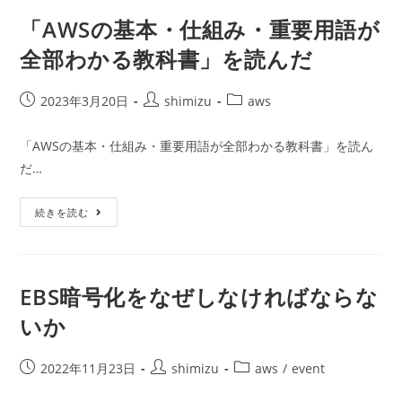
の
基
「AWSの基本・仕組み・重要用語が
本
と
全部わかる教科書」を読んだ
仕
組
み」
を
投
投
投
2023年3月20日
shimizu
aws
読
稿
稿
稿
ん
だ
公
者:
カ
「AWSの基本・仕組み・重要用語が全部わかる教科書」を読ん
開
テ
だ…
日:
ゴ
リ
「AWS
ー:
続きを読む
の
基
本・
仕
組
み・
EBS暗号化をなぜしなければならな
重
要
いか
用
語
が
全
投
投
投
2022年11月23日
shimizu
aws
/
event
部
稿
稿
稿
わ
か