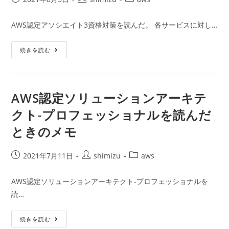
を
稿
稿
稿
読
ん
公
者:
カ
AWS認定アソシエイト3資格対策を読んだ。 各サービスに対し…
だ
開
テ
(2
回
日:
ゴ
目)
AWS
続きを読む
リ
認
ー:
定
ア
ソ
シ
エ
AWS認定ソリューションアーキテ
イ
ト
クト-プロフェッショナルを読んだ
3
資
ときのメモ
格
対
策
を
投
投
投
2021年7月11日
shimizu
aws
読
ん
稿
稿
稿
だ
公
者:
カ
と
AWS認定ソリューションアーキテクト-プロフェッショナルを
き
開
テ
の
読…
日:
ゴ
メ
モ
リ
AWS
ー:
続きを読む
認