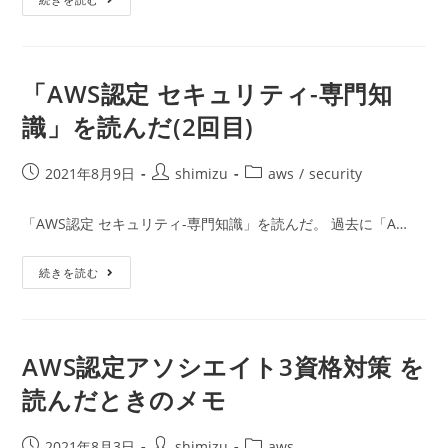
ー:
の
冠
で
に
Hello
な
World
っ
し
た
て
の
「AWS認定 セキュリティ-専門知
み
で、
た
AWS
識」を読んだ(2回目)
認
定
の
ト
投
投
投
2021年8月9日
shimizu
aws
/
security
リ
稿
稿
稿
ビ
ア
公
者:
カ
「AWS認定 セキュリティ-専門知識」を読んだ。 過去に「A…
を
開
テ
記
す
日:
ゴ
「AWS
続きを読む
リ
認
ー:
定
セ
キ
ュ
リ
AWS認定アソシエイト3資格対策 を
テ
ィ-
読んだときのメモ
専
門
知
識」
投
投
投
2021年8月3日
shimizu
aws