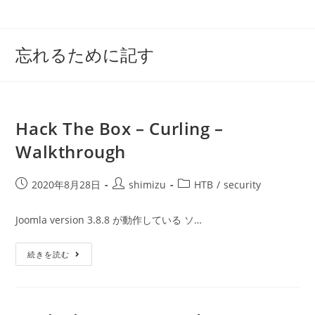
コ
ン
テ
忘れるために記す
ン
ツ
へ
ス
Hack The Box – Curling –
キ
Walkthrough
ッ
プ
投
投
投
2020年8月28日
shimizu
HTB
/
security
稿
稿
稿
公
者:
カ
Joomla version 3.8.8 が動作している ソ…
開
テ
日:
ゴ
Hack
続きを読む
リ
The
ー:
Box
–
Curling
–
Walkthrough