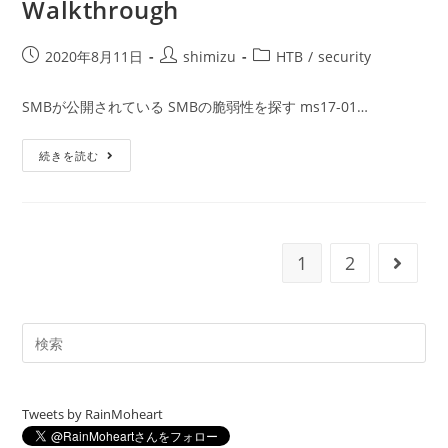
Walkthrough
投
投
投
2020年8月11日
shimizu
HTB
/
security
稿
稿
稿
公
者:
カ
SMBが公開されている SMBの脆弱性を探す ms17-01…
開
テ
日:
ゴ
Hack
続きを読む
リ
The
ー:
Box
–
Blue
–
Walkthrough
1
2
次のペ
Tweets by RainMoheart