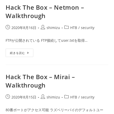
–
Walkthrough
Hack The Box – Netmon –
Walkthrough
投
投
投
2020年8月16日
shimizu
HTB
/
security
稿
稿
稿
公
者:
カ
FTPが公開されている FTP接続してuser.txtを取得…
開
テ
日:
ゴ
Hack
続きを読む
リ
The
ー:
Box
–
Netmon
–
Walkthrough
Hack The Box – Mirai –
Walkthrough
投
投
投
2020年8月15日
shimizu
HTB
/
security
稿
稿
稿
公
者:
カ
80番ポートがアクセス可能 ラズベリーパイのデフォルトユー
開
テ