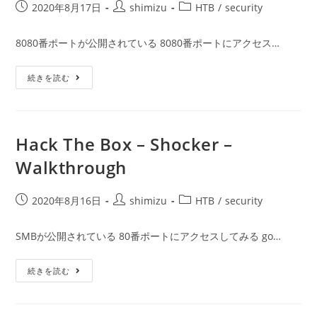
投
投
投
2020年8月17日
shimizu
HTB
/
security
稿
稿
稿
公
者:
カ
8080番ポートが公開されている 8080番ポートにアクセス…
開
テ
日:
ゴ
Hack
続きを読む
リ
The
ー:
Box
–
Jerry
–
Walkthrough
Hack The Box – Shocker –
Walkthrough
投
投
投
2020年8月16日
shimizu
HTB
/
security
稿
稿
稿
公
者:
カ
SMBが公開されている 80番ポートにアクセスしてみる go…
開
テ
日:
ゴ
Hack
続きを読む
リ
The
ー:
Box
–
Shocker