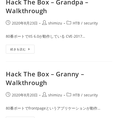
Hack The Box – Grandpa –
Walkthrough
投
投
投
2020年8月23日
shimizu
HTB
/
security
稿
稿
稿
公
者:
カ
80番ポートでIIS 6.0が動作している CVE-2017…
開
テ
日:
ゴ
Hack
続きを読む
リ
The
ー:
Box
–
Grandpa
–
Walkthrough
Hack The Box – Granny –
Walkthrough
投
投
投
2020年8月20日
shimizu
HTB
/
security
稿
稿
稿
公
者:
カ
80番ポートでfrontpageというアプリケーションが動作…
開
テ
日:
ゴ