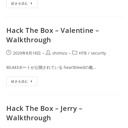
Hack
続きを読む
リ
The
ー:
Box
–
Granny
–
Walkthrough
Hack The Box – Valentine –
Walkthrough
投
投
投
2020年8月18日
shimizu
HTB
/
security
稿
稿
稿
公
者:
カ
80,443ポートが公開されている heartbleedの脆…
開
テ
日:
ゴ
Hack
続きを読む
リ
The
ー:
Box
–
Valentine
–
Walkthrough
Hack The Box – Jerry –
Walkthrough