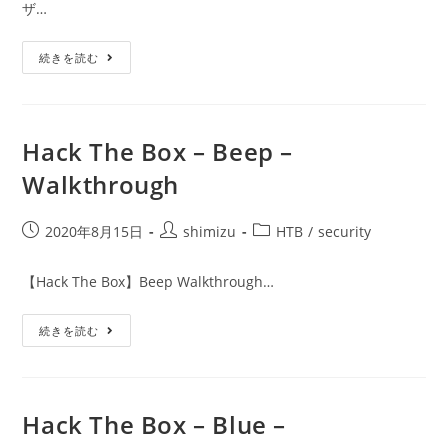
ザ…
日:
ゴ
リ
Hack
ー:
続きを読む
The
Box
–
Mirai
–
Walkthrough
Hack The Box – Beep –
Walkthrough
投
投
投
2020年8月15日
shimizu
HTB
/
security
稿
稿
稿
公
者:
カ
【Hack The Box】Beep Walkthrough…
開
テ
日:
ゴ
Hack
続きを読む
リ
The
ー:
Box
–
Beep
–
Walkthrough
Hack The Box – Blue –