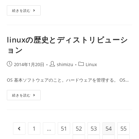
日:
ゴ
Linux
続きを読む
リ
と
ー:
ハ
ー
ド
ウ
ェ
linuxの歴史とディストリビューシ
ア
ョン
投
投
投
2014年1月20日
shimizu
Linux
稿
稿
稿
公
者:
カ
OS 基本ソフトウェアのこと。ハードウェアを管理する。 OS…
開
テ
日:
ゴ
Linux
続きを読む
リ
の
ー:
歴
史
と
デ
ィ
ス
1
…
51
52
53
54
55
前のページヘ
ト
リ
ビ