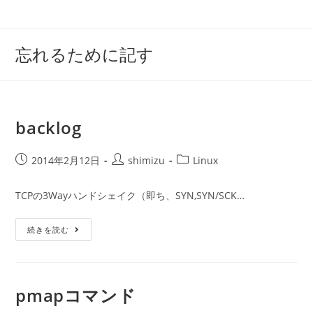
コ
ン
テ
忘れるために記す
ン
ツ
へ
ス
backlog
キ
ッ
投
投
投
2014年2月12日
shimizu
Linux
プ
稿
稿
稿
公
者:
カ
TCPの3Wayハンドシェイク（即ち、SYN,SYN/SCK…
開
テ
日:
ゴ
Backlog
続きを読む
リ
ー:
pmapコマンド