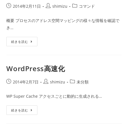
投
投
投
2014年2月11日
shimizu
コマンド
稿
稿
稿
公
者:
カ
概要 プロセスのアドレス空間マッピングの様々な情報を確認で
開
テ
き…
日:
ゴ
リ
Pmap
ー:
続きを読む
コ
マ
ン
ド
WordPress高速化
投
投
投
2014年2月7日
shimizu
未分類
稿
稿
稿
公
者:
カ
WP Super Cache アクセスごとに動的に生成される…
開
テ
日:
ゴ
WordPress
続きを読む
リ
高
ー:
速
化