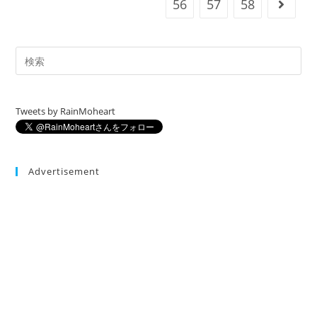
56
57
58
次のペ
ュ
ー
シ
ョ
ン
Tweets by RainMoheart
Advertisement