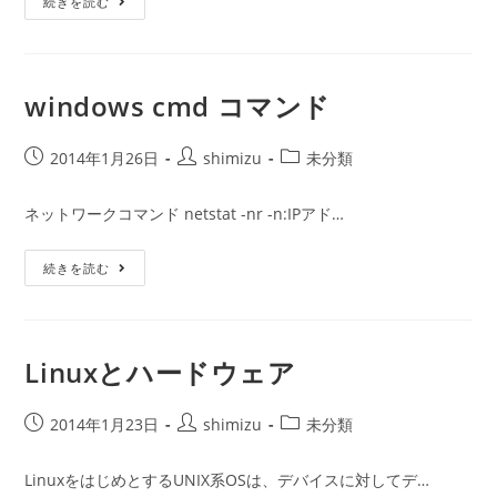
MongoDB
続きを読む
リ
ー:
windows cmd コマンド
投
投
投
2014年1月26日
shimizu
未分類
稿
稿
稿
公
者:
カ
ネットワークコマンド netstat -nr -n:IPアド…
開
テ
日:
ゴ
Windows
続きを読む
リ
Cmd
ー:
コ
マ
ン
ド
Linuxとハードウェア
投
投
投
2014年1月23日
shimizu
未分類
稿
稿
稿
公
者:
カ
LinuxをはじめとするUNIX系OSは、デバイスに対してデ…
開
テ