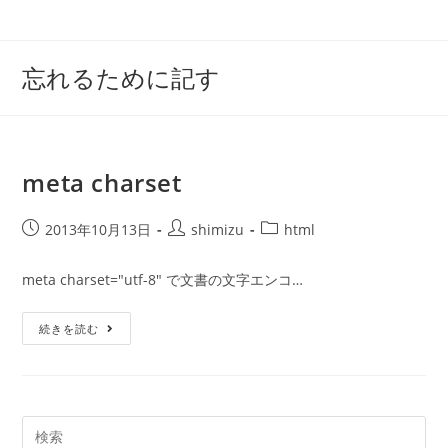
コ
ン
テ
忘れるために記す
ン
ツ
へ
ス
meta charset
キ
ッ
投
投
投
2013年10月13日
shimizu
html
プ
稿
稿
稿
公
者:
カ
meta charset="utf-8" で文書の文字エンコ…
開
テ
日:
ゴ
Meta
続きを読む
リ
Charset
ー: