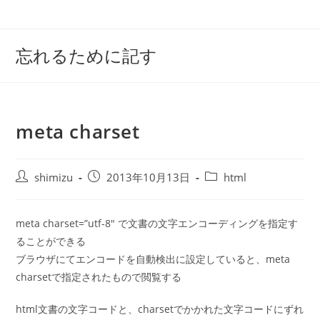
コ
ン
テ
忘れるために記す
ン
ツ
へ
ス
meta charset
キ
ッ
プ
投
投
投
shimizu
2013年10月13日
html
稿
稿
稿
者:
公
カ
開
テ
meta charset=”utf-8″ で文書の文字エンコーディングを指定す
日:
ゴ
ることができる
リ
ブラウザにてエンコードを自動検出に設定していると、meta
ー:
charsetで指定されたもので閲覧する
html文書の文字コードと、charsetでかかれた文字コードにずれ