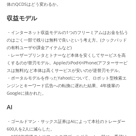
体のQCDSはどう変わるか。
収益モデル
・インターネット収益モデルの1つのフリーミアムはお金を払う
のはごく一部で残りは無料で良いという考え方。(クックパッド
の有料ユーザや課金アイテムなど)
・レーザープリンタとトナーなど本体を安くしてサービスを高
くするのが替刃モデル。AppleのiPodやiPhone(アフターサービ
スは無料)など本体は高くサービスが安いのが逆替刃モデル。
・ポータルモデルを作ったYahoo!について、ロボット型検索エ
ンジンとキーワード広告への転換に遅れた結果、4年後輩の
Googleに抜かれた。
AI
・ゴールドマン・サックス証券はAIによって本社のトレーダー
600人を2人に減らした。