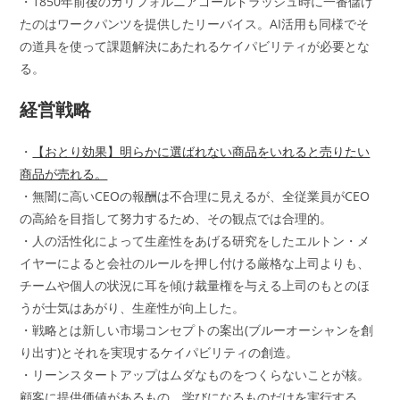
・1850年前後のカリフォルニアゴールドラッシュ時に一番儲け
たのはワークパンツを提供したリーバイス。AI活用も同様でそ
の道具を使って課題解決にあたれるケイパビリティが必要とな
る。
経営戦略
・
【おとり効果】明らかに選ばれない商品をいれると売りたい
商品が売れる。
・無闇に高いCEOの報酬は不合理に見えるが、全従業員がCEO
の高給を目指して努力するため、その観点では合理的。
・人の活性化によって生産性をあげる研究をしたエルトン・メ
イヤーによると会社のルールを押し付ける厳格な上司よりも、
チームや個人の状況に耳を傾け裁量権を与える上司のもとのほ
うが士気はあがり、生産性が向上した。
・戦略とは新しい市場コンセプトの案出(ブルーオーシャンを創
り出す)とそれを実現するケイパビリティの創造。
・リーンスタートアップはムダなものをつくらないことが核。
顧客に提供価値があるもの、学びになるものだけを実行する。