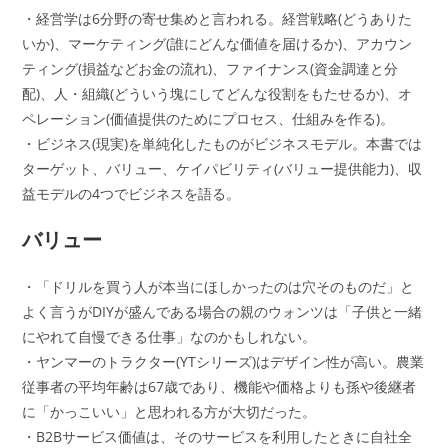
・経営学は6分野の寄せ集めと言われる。経営戦略(どうありた
いか)、マーケティング(誰にどんな価値を届けるか)、アカウン
ティング(損益などお金の流れ)、ファイナンス(資金調達と分
配)、人・組織(どういう塊にしてどんな役割をもたせるか)、オ
ペレーション(価値提供のためにプロセス、仕組みを作る)。
・ビジネス(現実)を単純化したものがビジネスモデル。本書では
ターゲット、バリュー、ケイパビリティ(バリュー提供能力)、収
益モデルの4つでビジネスを語る。
バリュー
・「ドリルを買う人が本当にほしかったのは穴そのものだ」と
よく言うがDIYが盛んである場合の親のウォンツは「子供と一緒
にやれて自慢できる仕事」なのかもしれない。
・ヤンマーのトラクター(YTシリーズ)はデザイン性が高い。農業
従事者の平均年齢は67歳であり、機能や価格よりも孫や後継者
に「かっこいい」と思われる方が大切だった。
・B2Bサービス価値は、そのサービスを利用したときに自社全