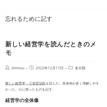
コ
ン
テ
忘れるために記す
ン
ツ
へ
ス
新しい経営学を読んだときのメ
キ
ッ
モ
プ
投
投
投
shimizu
2022年12月17日
未分類
稿
稿
稿
者:
公
カ
開
テ
新しい経営学 – 三谷宏治氏
を読んだ。具体例が多く理解しやす
日:
ゴ
かった。心に残ったものを記す。
リ
ー:
経営学の全体像