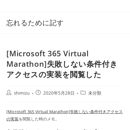
コ
ン
テ
忘れるために記す
ン
ツ
へ
ス
[Microsoft 365 Virtual
キ
ッ
Marathon]失敗しない条件付き
プ
アクセスの実装を閲覧した
投
投
投
shimizu
2020年5月28日
未分類
稿
稿
稿
者:
公
カ
開
テ
[Microsoft 365 Virtual Marathon]失敗しない条件付きアクセス
日:
ゴ
の実装
を閲覧した時のメモ。
リ
ー: