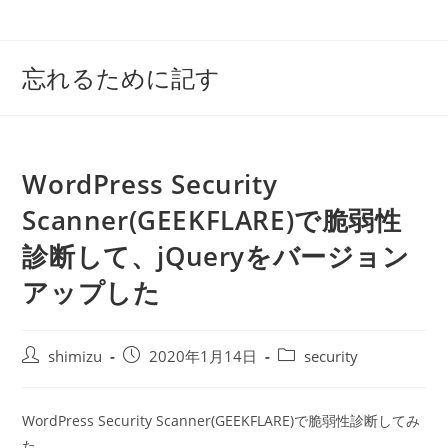
コ
ン
テ
忘れるために記す
ン
ツ
へ
ス
WordPress Security
キ
ッ
Scanner(GEEKFLARE)で脆弱性
プ
診断して、jQueryをバージョン
アップした
投
投
投
shimizu
2020年1月14日
security
稿
稿
稿
者:
公
カ
開
テ
WordPress Security Scanner(GEEKFLARE)で脆弱性診断してみ
日:
ゴ
た。