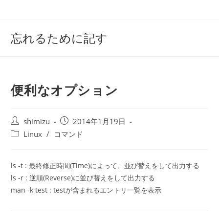
コ
ン
テ
忘れるために記す
ン
ツ
へ
ス
便利なオプション
キ
ッ
プ
投
投
shimizu
2014年1月19日
稿
稿
投
Linux
/
コマンド
者:
公
稿
開
カ
日:
テ
ls -t : 最終修正時間(Time)によって、並び替えをして出力する
ゴ
ls -r : 逆順(Reverse)に並び替えをして出力する
リ
man -k test : testが含まれるエントリ一覧を表示
ー: