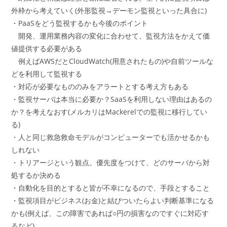
外枠から考えていく(外形監視→デーモン監視といった具合に)
・PaaSをどう監視するかも今後のポイント
開発、運用業務内容の変化に合わせて、監視方法をかえて価
値提供する必要がある
例えばAWSだとCloudWatch(用意されたもの)や自前ツールな
どを利用して監視する
・対応が必要なもののみをアラートとする考え方もある
・監視サーバは本当に必要か？SaaSを利用しない理由はあるの
か？を考えなおす(メルカリはMackerelでの監視に移行してい
る)
・人と同じ救急救命モデルがコンピューターでも活かせるかも
しれない
・トリアージという観点。優先度をつけて、どのサーバから対
処するか決める
・自動化を目的とすると皆が不幸になるので、手段とすること
・監視項目がビジネス(お金)と結びついたらよい判断基準になる
かも(例えば、この障害であれば○円の損害なのですぐに対応す
るなど)