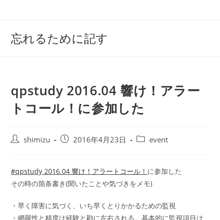
コ
ン
テ
忘れるために記す
ン
ツ
へ
ス
qpstudy 2016.04 響け！アラー
キ
ッ
トコール！に参加した
プ
投
投
投
shimizu
2016年4月23日
event
稿
稿
稿
者:
公
カ
開
テ
#qpstudy 2016.04 響け！アラートコール！
に参加した
日:
ゴ
その時の箇条書き(聞いたことや気づきをメモ)
リ
ー:
・早く障害に気づく、いち早くとりかかるための監視
・網羅性と精度は経験と勘に左右される。基本的に監視項目は