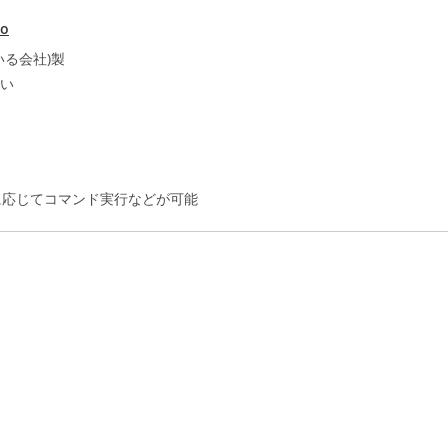
no
っている会社)製
ない
に応じてコマンド実行などが可能