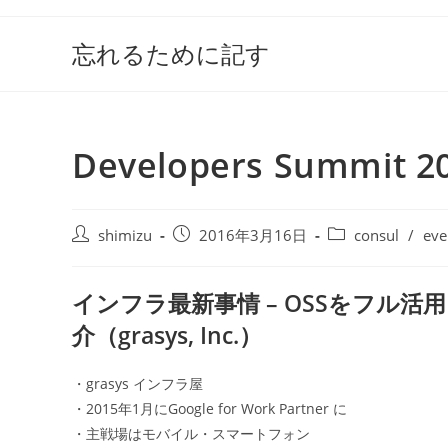
コ
ン
忘れるために記す
テ
ン
ツ
へ
Developers Summit
ス
キ
ッ
投
投
投
shimizu
2016年3月16日
consul
/
eve
プ
稿
稿
稿
者:
公
カ
インフラ最新事情 – OSSをフル活
開
テ
日:
ゴ
介（grasys, Inc.）
リ
ー:
・grasys インフラ屋
・2015年1月にGoogle for Work Partner に
・主戦場はモバイル・スマートフォン