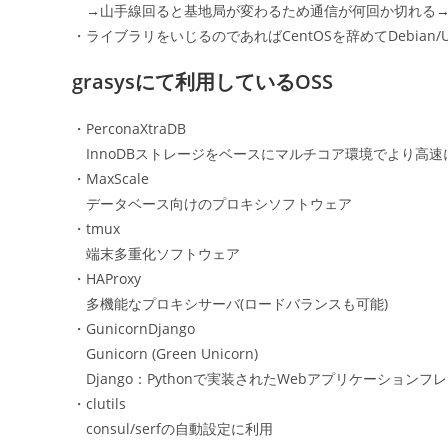
→山手線回ると基地局が変わるため通信が何回か切れる→
・ライブラリをいじるのであればCentOSを辞めてDebian/U
grasysにて利用しているOSS
・PerconaXtraDB
InnoDBストレージをベースにマルチコア環境でより高
・MaxScale
データベース向けのプロキシソフトウェア
・tmux
端末多重化ソフトウェア
・HAProxy
多機能なプロキシサーバ(ロードバランスも可能)
・GunicornDjango
Gunicorn (Green Unicorn)
Django：Pythonで実装されたWebアプリケーションフ
・clutils
consul/serfの自動設定に利用