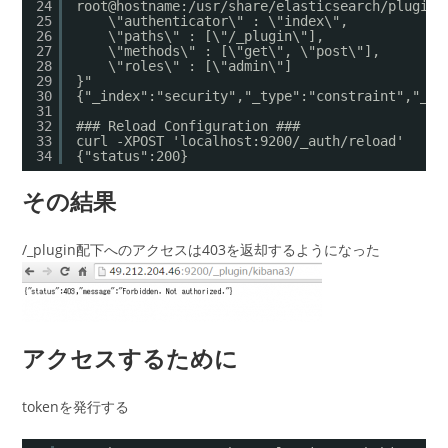
24
root@hostname:/usr/share/elasticsearch/plugins
25
\"authenticator\" : \"index\",
26
\"paths\" : [\"/_plugin\"],
27
\"methods\" : [\"get\", \"post\"],
28
\"roles\" : [\"admin\"]
29
}"
30
{"_index":"security","_type":"constraint","_id
31
32
### Reload Configuration ###
33
curl -XPOST 'localhost:9200/_auth/reload'
34
{"status":200}
その結果
/_plugin配下へのアクセスは403を返却するようになった
アクセスするために
tokenを発行する