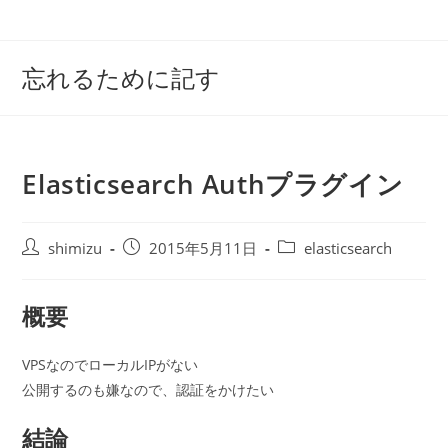
コ
ン
テ
忘れるために記す
ン
ツ
へ
ス
Elasticsearch Authプラグイン
キ
ッ
プ
投
投
投
shimizu
2015年5月11日
elasticsearch
稿
稿
稿
者:
公
カ
概要
開
テ
日:
ゴ
リ
VPSなのでローカルIPがない
ー:
公開するのも嫌なので、認証をかけたい
結論