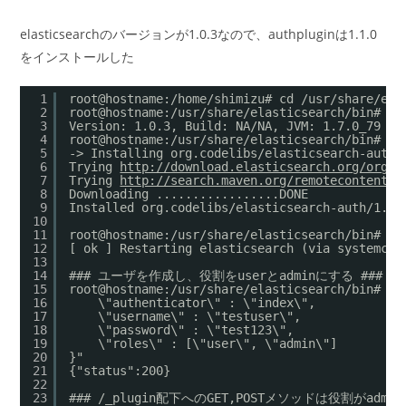
elasticsearchのバージョンが1.0.3なので、authpluginは1.1.0
をインストールした
1
root@hostname:/home/shimizu# cd /usr/share/ela
2
root@hostname:/usr/share/elasticsearch/bin# ./
3
Version: 1.0.3, Build: NA/NA, JVM: 1.7.0_79
4
root@hostname:/usr/share/elasticsearch/bin# ./
5
-> Installing org.codelibs/elasticsearch-auth/
6
Trying 
http://download.elasticsearch.org/org.c
7
Trying 
http://search.maven.org/remotecontent?f
8
Downloading .................DONE
9
Installed org.codelibs/elasticsearch-auth/1.1.
10
11
root@hostname:/usr/share/elasticsearch/bin# /e
12
[ ok ] Restarting elasticsearch (via systemctl
13
14
### ユーザを作成し、役割をuserとadminにする ###
15
root@hostname:/usr/share/elasticsearch/bin# cu
16
\"authenticator\" : \"index\",
17
\"username\" : \"testuser\",
18
\"password\" : \"test123\",
19
\"roles\" : [\"user\", \"admin\"]
20
}"
21
{"status":200}
22
23
### /_plugin配下へのGET,POSTメソッドは役割がadm