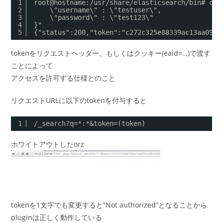
1
root@hostname:/usr/share/elasticsearch/bin# cur
2
\"username\" : \"testuser\",
3
\"password\" : \"test123\"
4
}"
5
{"status":200,"token":"c272c325e88339ac13aa09d1
tokenをリクエストヘッダー、もしくはクッキー(eaid=…)で渡す
ことによって
アクセスを許可する仕様とのこと
リクエストURLに以下のtokenを付与すると
1
/_search?q=*:*&token=(token)
ホワイトアウトしたorz
tokenを1文字でも変更すると”Not authorized”となることから
pluginは正しく動作している