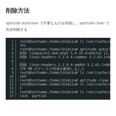
削除方法
aptitude autoclean で不要なものを削除し、aptitude clean で
完全削除する
1
root@hostname:/home/shimizu# ls /var/cache/apt
2
351
3
root@hostname:/home/shimizu# aptitude autoclea
4
削除 libapache2-mod-php5 5.4.35-0+deb7u2 [2,707
5
削除 linux-headers-3.2.0-4-common 3.2.63-2+deb7
6
...
7
削除 linux-headers-3.2.0-4-amd64 3.2.65-1+deb7u
8
370 MB のディスク領域を解放しました
9
root@hostname:/home/shimizu# ls /var/cache/apt
10
269
11
root@hostname:/home/shimizu# aptitude clean
12
root@hostname:/home/shimizu# ls /var/cache/apt
13
2
14
root@hostname:/home/shimizu# ls /var/cache/apt
15
lock  partial