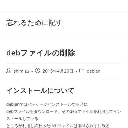
コ
ン
テ
忘れるために記す
ン
ツ
へ
ス
debファイルの削除
キ
ッ
プ
投
投
投
shimizu
2015年4月26日
debian
稿
稿
稿
者:
公
カ
インストールについて
開
テ
日:
ゴ
リ
debianではパッケージインストールする時に
ー:
debファイルをダウンロード、そのdebファイルを利用してイン
ストールしている
ところが利用し終わったdebファイルは削除されずに残る