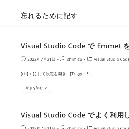
コ
ン
忘れるために記す
テ
ン
ツ
へ
Visual Studio Code で E
ス
キ
投
投
投
2022年7月31日
shimizu
Visual Studio Cod
ッ
稿
稿
稿
プ
公
者:
カ
[ctl] + [,] にて設定を開き、[Trigger E…
開
テ
日:
ゴ
Visual
続きを読む
リ
Studio
ー:
Code
で
Emmet
を
利
Visual Studio Code で
用
で
き
投
る
投
投
2022年7月31日
shimizu
Visual Studio Cod