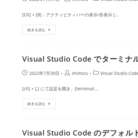
よ
稿
稿
稿
う
公
に
者:
カ
[Ctl] + [B]：アクティビティバーの表示/非表示 […
す
開
テ
る
日:
ゴ
Visual
続きを読む
リ
Studio
ー:
Code
で
よ
く
利
Visual Studio Code でタ
用
し
そ
投
う
投
投
2022年7月30日
shimizu
Visual Studio Cod
な
稿
稿
稿
シ
公
ョ
者:
カ
[ctl] + [,] にて設定を開き、[terminal.…
ー
開
テ
ト
日:
カ
ゴ
ッ
Visual
続きを読む
リ
ト
Studio
メ
ー:
Code
モ
で
タ
ー
ミ
Visual Studio Code のデフ
ナ