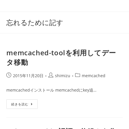
コ
ン
テ
忘れるために記す
ン
ツ
へ
ス
memcached-toolを利用してデー
キ
タ移動
ッ
プ
投
投
投
2015年11月20日
shimizu
memcached
稿
稿
稿
公
者:
カ
memcachedインストール memcachedにkey追…
開
テ
日:
ゴ
Memcached-
続きを読む
リ
Tool
ー:
を
利
用
し
て