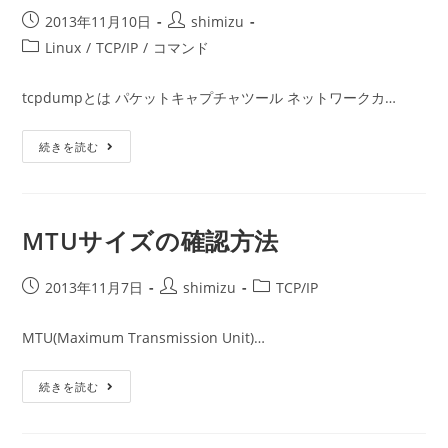
ド-
投
Traceroute-
投
2013年11月10日
shimizu
稿
稿
投
Linux
/
TCP/IP
/
コマンド
公
者:
稿
開
カ
tcpdumpとは パケットキャプチャツール ネットワークカ…
日:
テ
ゴ
Tcpdump
続きを読む
リ
コ
ー:
マ
ン
ド
MTUサイズの確認方法
投
投
投
2013年11月7日
shimizu
TCP/IP
稿
稿
稿
公
者:
カ
MTU(Maximum Transmission Unit)…
開
テ
日:
ゴ
MTU
続きを読む
リ
サ
ー:
イ
ズ
の