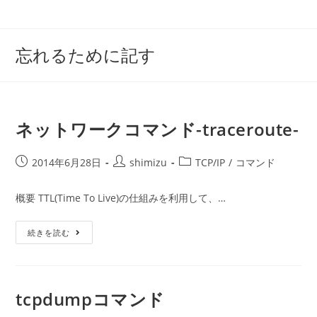
コ
ン
テ
忘れるために記す
ン
ツ
へ
ス
ネットワークコマンド-traceroute-
キ
ッ
投
投
投
2014年6月28日
shimizu
TCP/IP
/
コマンド
プ
稿
稿
稿
公
者:
カ
概要 TTL(Time To Live)の仕組みを利用して、…
開
テ
日:
ゴ
ネ
続きを読む
リ
ッ
ー:
ト
ワ
ー
ク
コ
tcpdumpコマンド
マ
ン