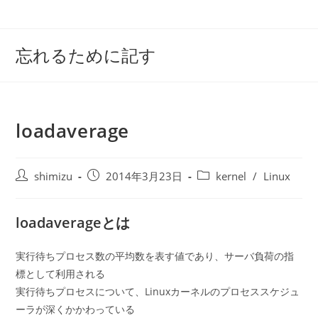
コ
ン
テ
忘れるために記す
ン
ツ
へ
ス
loadaverage
キ
ッ
プ
投
投
投
shimizu
2014年3月23日
kernel
/
Linux
稿
稿
稿
者:
公
カ
loadaverageとは
開
テ
日:
ゴ
リ
実行待ちプロセス数の平均数を表す値であり、サーバ負荷の指
ー:
標として利用される
実行待ちプロセスについて、Linuxカーネルのプロセススケジュ
ーラが深くかかわっている