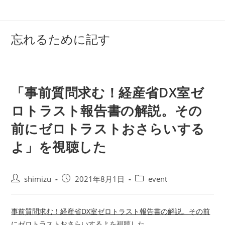
コ
ン
テ
忘れるために記す
ン
ツ
へ
ス
「事前質問求む！経産省DX室ゼ
キ
ッ
ロトラスト報告書の解説。その
プ
前にゼロトラストおさらいする
よ」を視聴した
投
投
投
shimizu
2021年8月1日
event
稿
稿
稿
者:
公
カ
開
テ
事前質問求む！経産省DX室ゼロトラスト報告書の解説。その前
日:
ゴ
にゼロトラストおさらいするよ
を視聴した。