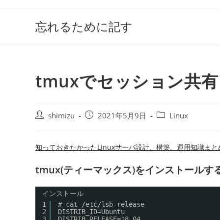
コ
ン
忘れるために記す
テ
ン
ツ
へ
tmuxでセッション共有し
ス
キ
ッ
投
投
投
shimizu
2021年5月9日
Linux
プ
稿
稿
稿
者:
公
カ
開
テ
知っておきたかったLinuxサーバ設計、構築、運用知識まと
日:
ゴ
リ
tmux(ティーマックス)をインストールす
ー:
インストール
1
# cat /etc/lsb-release
2
DISTRIB_ID=Ubuntu
3
DISTRIB_RELEASE=18.04