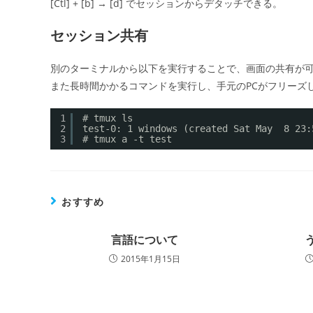
[Ctl] + [b] → [d] でセッションからデタッチできる。
セッション共有
別のターミナルから以下を実行することで、画面の共有が
また長時間かかるコマンドを実行し、手元のPCがフリーズ
1
# tmux ls
2
test-0: 1 windows (created Sat May  8 23:
3
# tmux a -t test
おすすめ
言語について
う
2015年1月15日