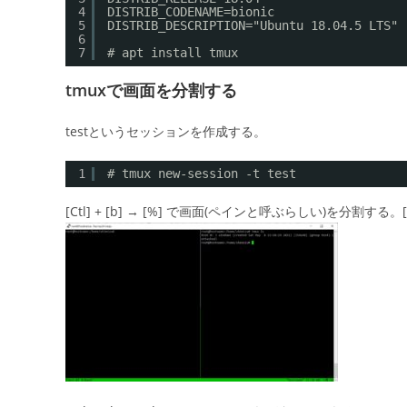
4
DISTRIB_CODENAME=bionic
5
DISTRIB_DESCRIPTION="Ubuntu 18.04.5 LTS"
6
7
# apt install tmux
tmuxで画面を分割する
testというセッションを作成する。
1
# tmux new-session -t test
[Ctl] + [b] → [%] で画面(ペインと呼ぶらしい)を分割する。[