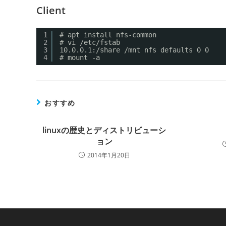
Client
1
# apt install nfs-common
2
# vi /etc/fstab
3
10.0.0.1:/share /mnt nfs defaults 0 0
4
# mount -a
おすすめ
linuxの歴史とディストリビューシ
ョン
2014年1月20日