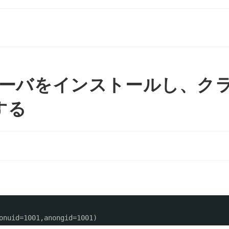
にNFSサーバをインストールし、ク
する
onuid=1001,anongid=1001)