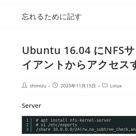
コ
ン
忘れるために記す
テ
ン
ツ
へ
Ubuntu 16.04 
ス
キ
イアントからアクセス
ッ
プ
投
投
投
shimizu
2020年11月15日
Linux
稿
稿
稿
者:
公
カ
Server
開
テ
日:
ゴ
リ
1
# apt install nfs-kernel-server
ー:
2
# vi /etc/exports
3
/share 10.0.0.0/24(rw,no_subtree_check,an