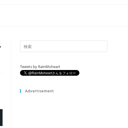
ラ
Tweets by RainMoheart
Advertisement