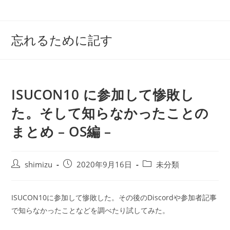
コ
ン
テ
忘れるために記す
ン
ツ
へ
ス
ISUCON10 に参加して惨敗し
キ
ッ
た。そして知らなかったことの
プ
まとめ – OS編 –
投
投
投
shimizu
2020年9月16日
未分類
稿
稿
稿
者:
公
カ
開
テ
ISUCON10に参加して惨敗した。その後のDiscordや参加者記事
日:
ゴ
で知らなかったことなどを調べたり試してみた。
リ
ー: