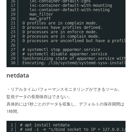
16
lxc-container-default-cgns
17
lxc-container-default-with-mounting
18
lxc-container-default-with-nesting
19
man_filter
20
man_groff
21
0 profiles are in complain mode.
22
0 processes have profiles defined.
23
0 processes are in enforce mode.
24
0 processes are in complain mode.
25
0 processes are unconfined but have a profile 
26
27
# systemctl stop apparmor.service
28
# systemctl disable apparmor.service
29
Synchronizing state of apparmor.service with S
30
Executing: /lib/systemd/systemd-sysv-install d
netdata
・リアルタイムパフォーマンスモニタリングができるツール。
監視データの長期保存はできない。
具体的には1秒ごとのデータを収集し、デフォルトの保存期間は
1時間。
1
# apt install netdata
2
# sed -i -e "s/bind socket to IP = 127.0.0.1/bi