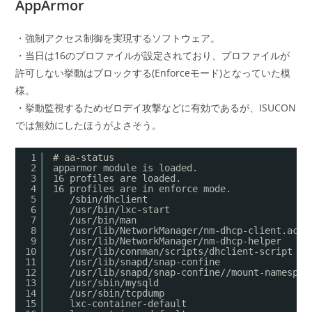
AppArmor
・強制アクセス制御を実現するソフトウェア。
・当日は16のプロファイルが設定されており、プロファイルが
許可しない挙動はブロックする(Enforceモード)となっていた模
様。
・挙動監視するためゼロデイ攻撃などに有効であるが、ISUCON
では無効にしたほうがよさそう。
1
# aa-status
2
apparmor module is loaded.
3
16 profiles are loaded.
4
16 profiles are in enforce mode.
5
/sbin/dhclient
6
/usr/bin/lxc-start
7
/usr/bin/man
8
/usr/lib/NetworkManager/nm-dhcp-client.acti
9
/usr/lib/NetworkManager/nm-dhcp-helper
10
/usr/lib/connman/scripts/dhclient-script
11
/usr/lib/snapd/snap-confine
12
/usr/lib/snapd/snap-confine//mount-namespac
13
/usr/sbin/mysqld
14
/usr/sbin/tcpdump
15
lxc-container-default