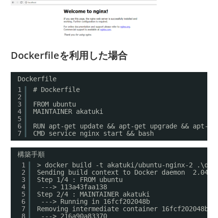
Dockerfileを利用した場合
Dockerfile
1
# Dockerfile
2
3
FROM ubuntu
4
MAINTAINER akatuki
5
6
RUN apt-get update && apt-get upgrade && apt-ge
7
CMD service nginx start && bash
構築手順
1
> docker build -t akatuki/ubuntu-nginx-2 .\doc
2
Sending build context to Docker daemon  2.048k
3
Step 1/4 : FROM ubuntu
4
---> 113a43faa138
5
Step 2/4 : MAINTAINER akatuki
6
---> Running in 16fcf202048b
7
Removing intermediate container 16fcf202048b
8
---> 216a90a83370