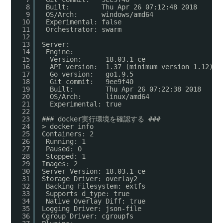
8
Built:        Thu Apr 26 07:12:48 2018
9
OS/Arch:      windows/amd64
10
Experimental: false
11
Orchestrator: swarm
12
13
Server:
14
Engine:
15
Version:      18.03.1-ce
16
API version:  1.37 (minimum version 1.12)
17
Go version:   go1.9.5
18
Git commit:   9ee9f40
19
Built:        Thu Apr 26 07:22:38 2018
20
OS/Arch:      linux/amd64
21
Experimental: true
22
23
### docker実行環境を確認する ###
24
> docker info
25
Containers: 2
26
Running: 1
27
Paused: 0
28
Stopped: 1
29
Images: 2
30
Server Version: 18.03.1-ce
31
Storage Driver: overlay2
32
Backing Filesystem: extfs
33
Supports d_type: true
34
Native Overlay Diff: true
35
Logging Driver: json-file
36
Cgroup Driver: cgroupfs