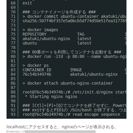
68
exit
69
70
### コンテナイメージを作成する ###
71
> docker commit ubuntu-container akatuki/ubunt
72
sha256:507f4bf357e5a0bcb5df74d50e51fea31778fcc
73
74
> docker images
75
REPOSITORY             TAG                 IMA
76
akatuki/ubuntu-nginx   latest              507
77
ubuntu                 latest              113
78
79
### 80番ポートを利用してコンテナを起動する ###
80
> docker run -itd -p 80:80 --name ubuntu-nginx
81
82
> docker ps
83
CONTAINER ID        IMAGE                  COM
84
76c54b34974b        akatuki/ubuntu-nginx   "/b
85
86
> docker attach ubuntu-nginx-container
87
88
root@76c54b34974b:/# /etc/init.d/nginx start
89
* Starting nginx nginx
90
91
### [Ctl]+[P]+[Q]でコンテナを終了せずに、PowerS
92
### exitするとPID1の /bin/bash が終了する、つ
93
root@76c54b34974b:/# read escape sequence
localhostにアクセスすると、nginxのページが表示される。