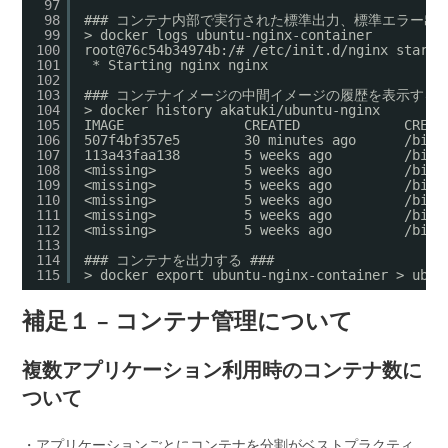
97
98
### コンテナ内部で実行された標準出力、標準エラー出力
99
> docker logs ubuntu-nginx-container
100
root@76c54b34974b:/# /etc/init.d/nginx start
101
* Starting nginx nginx
102
103
### コンテナイメージの中間イメージの履歴を表示する #
104
> docker history akatuki/ubuntu-nginx
105
IMAGE               CREATED             CREAT
106
507f4bf357e5        30 minutes ago      /bin/
107
113a43faa138        5 weeks ago         /bin/
108
<missing>           5 weeks ago         /bin/
109
<missing>           5 weeks ago         /bin/
110
<missing>           5 weeks ago         /bin/
111
<missing>           5 weeks ago         /bin/
112
<missing>           5 weeks ago         /bin/
113
114
### コンテナを出力する ###
115
> docker export ubuntu-nginx-container > ubun
補足１ – コンテナ管理について
複数アプリケーション利用時のコンテナ数に
ついて
・アプリケーションごとにコンテナを分割がベストプラクティ