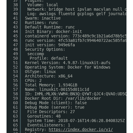
37
Plugins:
38
Volume: local
39
Network: bridge host ipvlan macvlan null ove
40
Log: awslogs fluentd gcplogs gelf journald j
41
Swarm: inactive
42
Runtimes: runc
43
Default Runtime: runc
44
Init Binary: docker-init
45
containerd version: 773c489c9c1b21a6d78b5c538
46
runc version: 4fc53a81fb7c994640722ac585fa9ca
47
init version: 949e6fa
48
Security Options:
49
seccomp
50
Profile: default
51
Kernel Version: 4.9.87-linuxkit-aufs
52
Operating System: Docker for Windows
53
OSType: linux
54
Architecture: x86_64
55
CPUs: 2
56
Total Memory: 1.934GiB
57
Name: linuxkit-00155d011c1d
58
ID: IHML:MLXN:VWM4:BN3Q:QYWT:QJC4:QVAO:UD5Q:Z
59
Docker Root Dir: /var/lib/docker
60
Debug Mode (client): false
61
Debug Mode (server): true
62
File Descriptors: 27
63
Goroutines: 48
64
System Time: 2018-07-16T14:06:28.8408325Z
65
EventsListeners: 1
66
Registry: 
https://index.docker.io/v1/