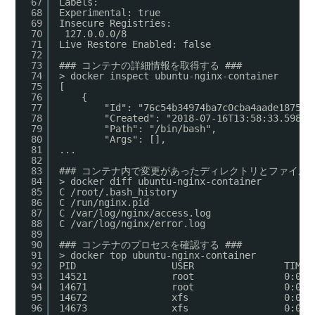
67
Labels:
68
Experimental: true
69
Insecure Registries:
70
127.0.0.0/8
71
Live Restore Enabled: false
72
73
### コンテナの詳細情報を取得する ###
74
> docker inspect ubuntu-nginx-container
75
[
76
{
77
"Id": "76c54b34974ba7c0cba4aade1875f2
78
"Created": "2018-07-16T13:58:33.59838
79
"Path": "/bin/bash",
80
"Args": [],
81
...
82
83
### コンテナ内で変更があったディレクトリとファイルを
84
> docker diff ubuntu-nginx-container
85
C /root/.bash_history
86
C /run/nginx.pid
87
C /var/log/nginx/access.log
88
C /var/log/nginx/error.log
89
90
### コンテナのプロセスを確認する ###
91
> docker top ubuntu-nginx-container
92
PID                 USER                TIME 
93
14521               root                0:00 
94
14671               root                0:00 
95
14672               xfs                 0:00 
96
14673               xfs                 0:00 