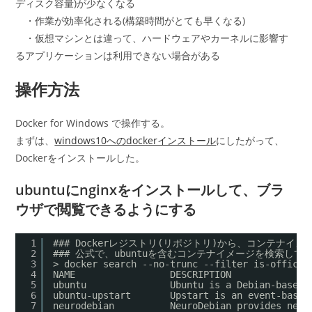
ディスク容量)が少なくなる
・作業が効率化される(構築時間がとても早くなる)
・仮想マシンとは違って、ハードウェアやカーネルに影響す
るアプリケーションは利用できない場合がある
操作方法
Docker for Windows で操作する。
まずは、
windows10へのdockerインストール
にしたがって、
Dockerをインストールした。
ubuntuにnginxをインストールして、ブラ
ウザで閲覧できるようにする
1
### Dockerレジストリ(リポジトリ)から、コンテナイメ
2
### 公式で、ubuntuを含むコンテナイメージを検索してい
3
> docker search --no-trunc --filter is-officia
4
NAME                 DESCRIPTION              
5
ubuntu               Ubuntu is a Debian-based 
6
ubuntu-upstart       Upstart is an event-based
7
neurodebian          NeuroDebian provides neur