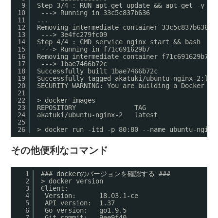
9
Step 3/4 : RUN apt-get update && apt-get -y up
10
---> Running in 33c5c837b636
11
...
12
Removing intermediate container 33c5c837b636
13
---> 3e4fc279fc09
14
Step 4/4 : CMD service nginx start && bash
15
---> Running in f71c691629b7
16
Removing intermediate container f71c691629b7
17
---> 1bae7466b72c
18
Successfully built 1bae7466b72c
19
Successfully tagged akatuki/ubuntu-nginx-2:lat
20
SECURITY WARNING: You are building a Docker im
21
22
> docker images
23
REPOSITORY               TAG                 I
24
akatuki/ubuntu-nginx-2   latest              1
25
26
> docker run -itd -p 80:80 --name ubuntu-nginx
その他便利なコマンド
1
### dockerのバージョンを確認する ###
2
> docker version
3
Client:
4
Version:      18.03.1-ce
5
API version:  1.37
6
Go version:   go1.9.5
7
Git commit:   9ee9f40