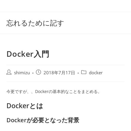
コ
ン
テ
忘れるために記す
ン
ツ
へ
ス
Docker入門
キ
ッ
プ
投
投
投
shimizu
2018年7月17日
docker
稿
稿
稿
者:
公
カ
開
テ
今更ですが、、Dockerの基本的なことをまとめる。
日:
ゴ
リ
Dockerとは
ー:
Dockerが必要となった背景