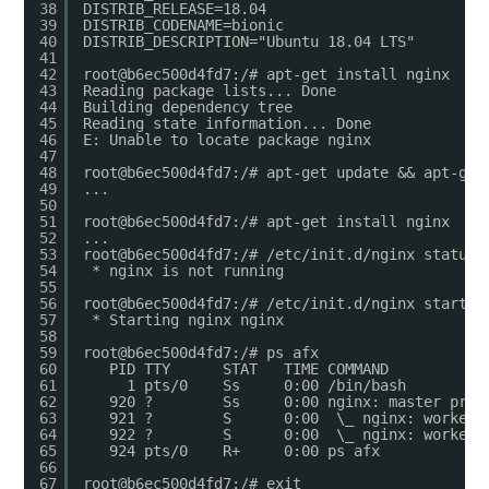
38
DISTRIB_RELEASE=18.04
39
DISTRIB_CODENAME=bionic
40
DISTRIB_DESCRIPTION="Ubuntu 18.04 LTS"
41
42
root@b6ec500d4fd7:/# apt-get install nginx
43
Reading package lists... Done
44
Building dependency tree
45
Reading state information... Done
46
E: Unable to locate package nginx
47
48
root@b6ec500d4fd7:/# apt-get update && apt-get
49
...
50
51
root@b6ec500d4fd7:/# apt-get install nginx
52
...
53
root@b6ec500d4fd7:/# /etc/init.d/nginx status
54
* nginx is not running
55
56
root@b6ec500d4fd7:/# /etc/init.d/nginx start
57
* Starting nginx nginx                       
58
59
root@b6ec500d4fd7:/# ps afx
60
PID TTY      STAT   TIME COMMAND
61
1 pts/0    Ss     0:00 /bin/bash
62
920 ?        Ss     0:00 nginx: master proc
63
921 ?        S      0:00  \_ nginx: worker 
64
922 ?        S      0:00  \_ nginx: worker 
65
924 pts/0    R+     0:00 ps afx
66
67
root@b6ec500d4fd7:/# exit