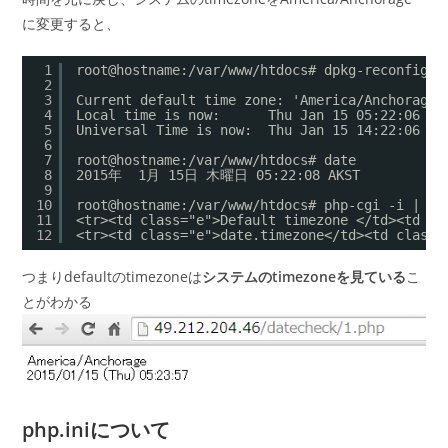
に変更すると、
1
root@hostname:/var/www/htdocs# dpkg-reconfigur
2
3
Current default time zone: 'America/Anchorage'
4
Local time is now:      Thu Jan 15 05:22:06 AK
5
Universal Time is now:  Thu Jan 15 14:22:06 UT
6
7
root@hostname:/var/www/htdocs# date
8
2015年  1月 15日 木曜日 05:22:08 AKST
9
10
root@hostname:/var/www/htdocs# php-cgi -i | gr
11
<tr><td class="e">Default timezone </td><td cl
12
<tr><td class="e">date.timezone</td><td class=
つまりdefaultのtimezoneは
システムのtimezoneを見ている
こ
とがわかる
php.iniについて