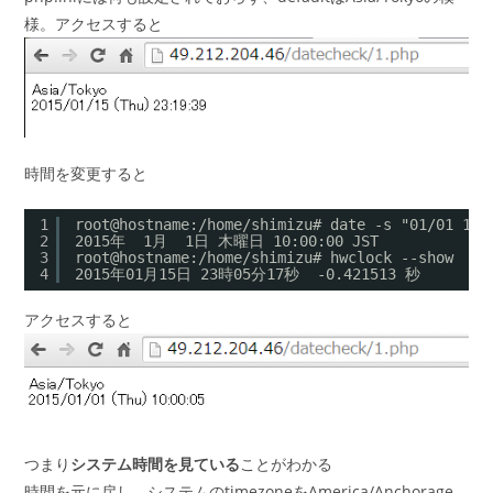
様。アクセスすると
時間を変更すると
1
root@hostname:/home/shimizu# date -s "01/01 10:
2
2015年  1月  1日 木曜日 10:00:00 JST
3
root@hostname:/home/shimizu# hwclock --show
4
2015年01月15日 23時05分17秒  -0.421513 秒
アクセスすると
つまり
システム時間を見ている
ことがわかる
時間を元に戻し、システムのtimezoneをAmerica/Anchorage