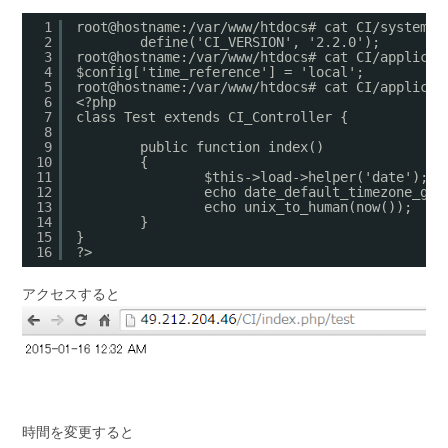
1
root@hostname:/var/www/htdocs# cat CI/system/c
2
define('CI_VERSION', '2.2.0');
3
root@hostname:/var/www/htdocs# cat CI/applicat
4
$config['time_reference'] = 'local';
5
root@hostname:/var/www/htdocs# cat CI/applicat
6
<?php
7
class Test extends CI_Controller {
8
9
public function index()
10
{
11
$this->load->helper('date');
12
echo date_default_timezone_get
13
echo unix_to_human(now());
14
}
15
}
16
?>
アクセスすると
時間を変更すると