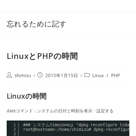
コ
ン
テ
忘れるために記す
ン
ツ
へ
ス
LinuxとPHPの時間
キ
ッ
プ
投
投
投
shimizu
2015年1月15日
Linux
/
PHP
稿
稿
稿
者:
公
カ
Linuxの時間
開
テ
日:
ゴ
リ
dateコマンド：システムの日付と時刻を表示・設定する
ー:
1
### システムtimezoneは "dpkg-reconfigure tzda
2
root@hostname:/home/shimizu# dpkg-reconfigure 
3