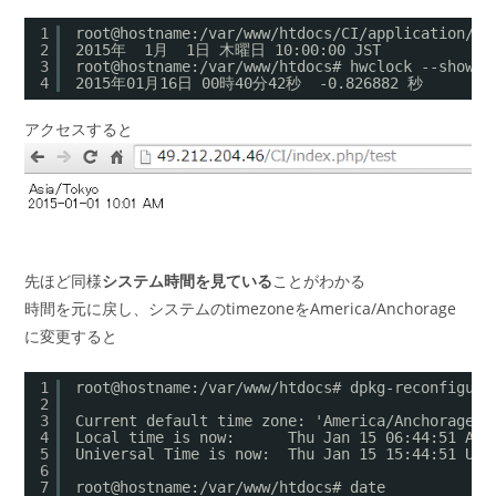
1
root@hostname:/var/www/htdocs/CI/application/co
2
2015年  1月  1日 木曜日 10:00:00 JST
3
root@hostname:/var/www/htdocs# hwclock --show
4
2015年01月16日 00時40分42秒  -0.826882 秒
アクセスすると
先ほど同様
システム時間を見ている
ことがわかる
時間を元に戻し、システムのtimezoneをAmerica/Anchorage
に変更すると
1
root@hostname:/var/www/htdocs# dpkg-reconfigure
2
3
Current default time zone: 'America/Anchorage'
4
Local time is now:      Thu Jan 15 06:44:51 AKS
5
Universal Time is now:  Thu Jan 15 15:44:51 UTC
6
7
root@hostname:/var/www/htdocs# date