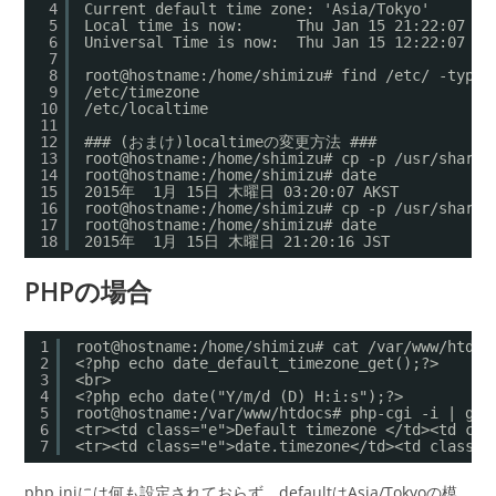
4
Current default time zone: 'Asia/Tokyo'
5
Local time is now:      Thu Jan 15 21:22
6
Universal Time is now:  Thu Jan 15 12:22:07 UT
7
8
root@hostname:/home/shimizu# find /etc/
9
/etc/timezone
10
/etc/localtime
11
12
### (おまけ)localtimeの変更方法 ###
13
root@hostname:/home/shimizu# cp -p /usr/share/
14
root@hostname:/home/shimizu# date
15
2015年  1月 15日 木曜日 03:20:07 AKST
16
root@hostname:/home/shimizu# cp -p /usr/share/
17
root@hostname:/home/shimizu# date
18
2015年  1月 15日 木曜日 21:20:16 JST
PHPの場合
1
root@hostname:/home/shimizu# cat /var/www/htdoc
2
<?php echo date_default_timezone_get();?>
3
<br>
4
<?php echo date("Y/m/d (D) H:i:s");?>
5
root@hostname:/var/www/htdocs# php-cgi -i | gre
6
<tr><td class="e">Default timezone </td><td cla
7
<tr><td class="e">date.timezone</td><td class="
php.iniには何も設定されておらず、defaultはAsia/Tokyoの模