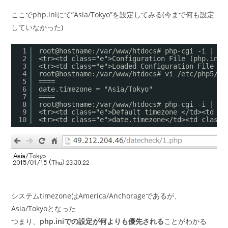
ここでphp.iniにて”Asia/Tokyo”を設定してみる(今まで何も設定
していなかった)
1
root@hostname:/var/www/htdocs# php-cgi -i | gr
2
<tr><td class="e">Configuration File (php.ini)
3
<tr><td class="e">Loaded Configuration File </
4
root@hostname:/var/www/htdocs# vi /etc/php5/cg
5
====
6
date.timezone = "Asia/Tokyo"
7
====
8
root@hostname:/var/www/htdocs# php-cgi -i | gr
9
<tr><td class="e">Default timezone </td><td cl
10
<tr><td class="e">date.timezone</td><td class=
システムtimezoneはAmerica/Anchorageであるが、
Asia/Tokyoとなった
つまり、
php.iniでの設定が何よりも優先される
ことがわかる