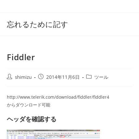
コ
ン
テ
忘れるために記す
ン
ツ
へ
ス
Fiddler
キ
ッ
プ
投
投
投
shimizu
2014年11月6日
ツール
稿
稿
稿
者:
公
カ
開
テ
http://www.telerik.com/download/fiddler/fiddler4
日:
ゴ
からダウンロード可能
リ
ー:
ヘッダを確認する